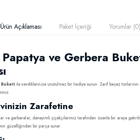
Ürün Açıklaması
Paket İçeriği
Yorumlar (0
 Papatya ve Gerbera Buketi
sı
 Buketi
ile sevdiklerinize unutulmaz bir hediye sunun. Zarif beyaz tonlarının
miniz.
vinizin Zarafetine
r ve gerberalar, deneyimli çiçekçilerimiz tarafından özenle bir araya getirilmi
anın güzelliğinden bir parça sunar.
i: