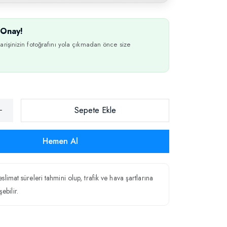
Onay!
arişinizin fotoğrafını yola çıkmadan önce size
Sepete Ekle
Hemen Al
teslimat süreleri tahmini olup, trafik ve hava şartlarına
ebilir.