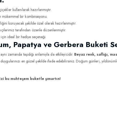
çiçekler kullanılarak hazırlanmıştır.
tin mükemmel bir kombinasyonu.
iğini koruyacak şekilde özel olarak hazırlanmıştır.
çilerimiz tarafından özenle düzenlenmiştir.
çin ideal bir hediye seçeneği.
um, Papatya ve Gerbera Buketi Se
 aynı zamanda taşıdığı anlamıyla da etkileyicidir.
Beyaz renk, saflığı, mas
e duygularınızı en güzel şekilde ifade edebilirsiniz. Doğum günleri, yıldönüm
nizi bu muhteşem buketle şımartın!