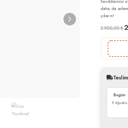
Sevdiklerinizi 
daha da anlamlı
çıkarın!
2
2.900,00 ₺
Tesli
Bugün
9 Ağustos