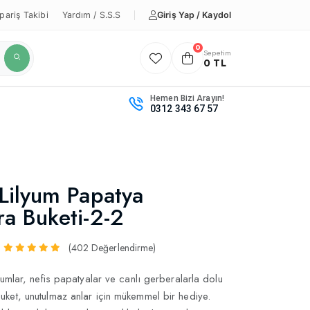
Giriş Yap / Kaydol
pariş Takibi
Yardım / S.S.S
0
Sepetim
0 TL
Hemen Bizi Arayın!
0312 343 67 57
Lilyum Papatya
a Buketi-2-2
(402 Değerlendirme)
yumlar, nefis papatyalar ve canlı gerberalarla dolu
ket, unutulmaz anlar için mükemmel bir hediye.