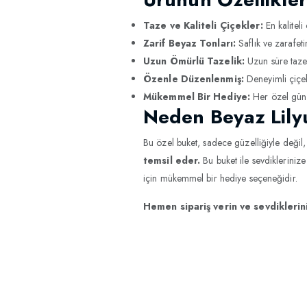
Taze ve Kaliteli Çiçekler:
En kaliteli 
Zarif Beyaz Tonları:
Saflık ve zarafe
Uzun Ömürlü Tazelik:
Uzun süre tazel
Özenle Düzenlenmiş:
Deneyimli çiçek
Mükemmel Bir Hediye:
Her özel gün i
Neden Beyaz Lily
Bu özel buket, sadece güzelliğiyle değil,
temsil eder.
Bu buket ile sevdikleriniz
için mükemmel bir hediye seçeneğidir.
Hemen sipariş verin ve sevdikleri