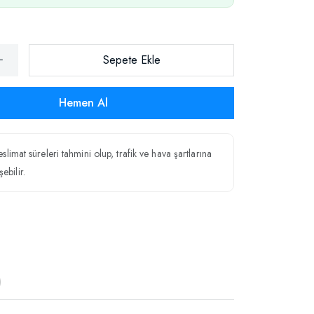
Sepete Ekle
Hemen Al
teslimat süreleri tahmini olup, trafik ve hava şartlarına
ebilir.
)