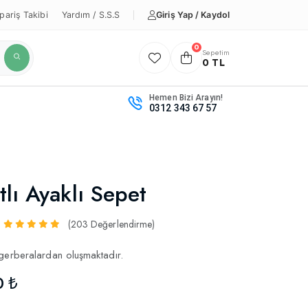
Giriş Yap / Kaydol
pariş Takibi
Yardım / S.S.S
0
Sepetim
0 TL
Hemen Bizi Arayın!
0312 343 67 57
tlı Ayaklı Sepet
(203 Değerlendirme)
gerberalardan oluşmaktadır.
0 ₺