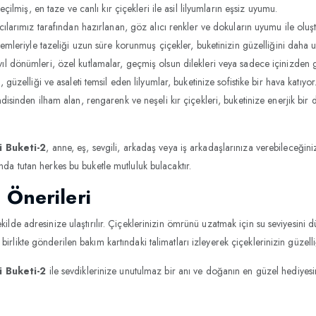
çilmiş, en taze ve canlı kır çiçekleri ile asil lilyumların eşsiz uyumu.
larımız tarafından hazırlanan, göz alıcı renkler ve dokuların uyumu ile oluş
leriyle tazeliği uzun süre korunmuş çiçekler, buketinizin güzelliğini daha u
l dönümleri, özel kutlamalar, geçmiş olsun dilekleri veya sadece içinizden ge
, güzelliği ve asaleti temsil eden lilyumlar, buketinize sofistike bir hava katıyor
sinden ilham alan, rengarenk ve neşeli kır çiçekleri, buketinize enerjik bir 
i Buketi-2
, anne, eş, sevgili, arkadaş veya iş arkadaşlarınıza verebileceğiniz 
nda tutan herkes bu buketle mutluluk bulacaktır.
 Önerileri
kilde adresinize ulaştırılır. Çiçeklerinizin ömrünü uzatmak için su seviyesini
irlikte gönderilen bakım kartındaki talimatları izleyerek çiçeklerinizin güzell
i Buketi-2
ile sevdiklerinize unutulmaz bir anı ve doğanın en güzel hediyesi