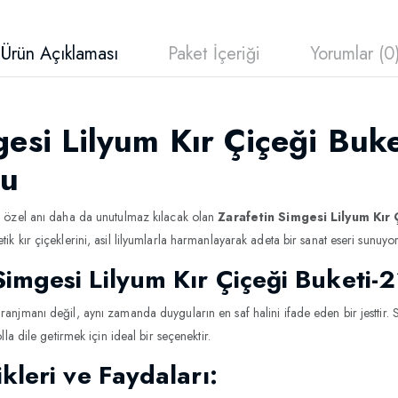
Ürün Açıklaması
Paket İçeriği
Yorumlar (0
gesi Lilyum Kır Çiçeği Buk
şu
er özel anı daha da unutulmaz kılacak olan
Zarafetin Simgesi Lilyum Kır 
ik kır çiçeklerini, asil lilyumlarla harmanlayarak adeta bir sanat eseri sunuyor
imgesi Lilyum Kır Çiçeği Buketi-
ranjmanı değil, aynı zamanda duyguların en saf halini ifade eden bir jesttir. S
lla dile getirmek için ideal bir seçenektir.
kleri ve Faydaları: