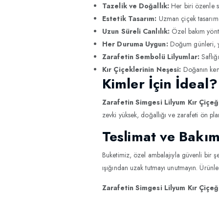
Tazelik ve Doğallık:
Her biri özenle se
Estetik Tasarım:
Uzman çiçek tasarımcı
Uzun Süreli Canlılık:
Özel bakım yöntem
Her Duruma Uygun:
Doğum günleri, yı
Zarafetin Sembolü Lilyumlar:
Saflığı
Kır Çiçeklerinin Neşesi:
Doğanın kendi
Kimler İçin İdeal?
Zarafetin Simgesi Lilyum Kır Çiçeğ
zevki yüksek, doğallığı ve zarafeti ön pla
Teslimat ve Bakım
Buketimiz, özel ambalajıyla güvenli bir şe
ışığından uzak tutmayı unutmayın. Ürünle b
Zarafetin Simgesi Lilyum Kır Çiçeğ