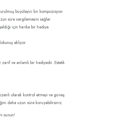
turulmuş büyüleyici bir kompozisyon.
zun süre sergilemesini sağlar.
ldiği için harika bir hediye.
.
dokunuş ekliyor.
zarif ve anlamlı bir hediyedir. Estetik
 düzenli olarak kontrol etmeyi ve güneş
iğini daha uzun süre koruyabilirsiniz.
ni sunun!