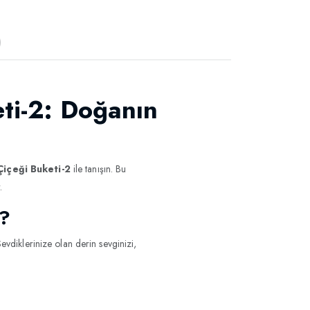
)
eti-2: Doğanın
Çiçeği Buketi-2
ile tanışın. Bu
.
2?
evdiklerinize olan derin sevginizi,