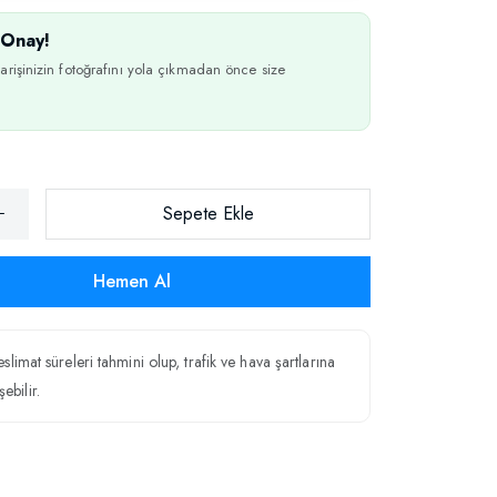
Onay!
arişinizin fotoğrafını yola çıkmadan önce size
Sepete Ekle
Hemen Al
teslimat süreleri tahmini olup, trafik ve hava şartlarına
ebilir.