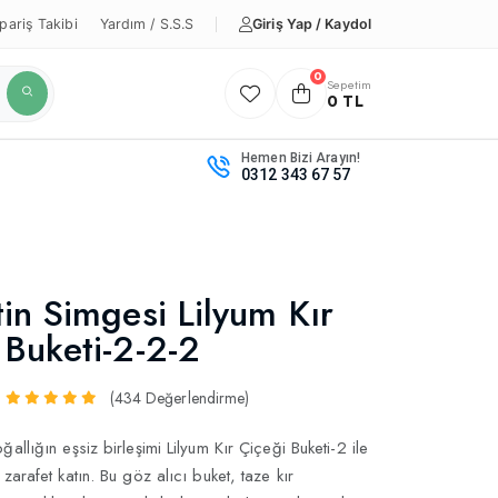
Giriş Yap / Kaydol
pariş Takibi
Yardım / S.S.S
0
Sepetim
0 TL
Hemen Bizi Arayın!
0312 343 67 57
tin Simgesi Lilyum Kır
 Buketi-2-2-2
(434 Değerlendirme)
ğallığın eşsiz birleşimi Lilyum Kır Çiçeği Buketi-2 ile
 zarafet katın. Bu göz alıcı buket, taze kır