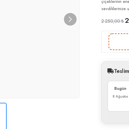
çiçeklerinin en
sevdiklerinize 
2
2.250,00 ₺
Tesli
Bugün
8 Ağustos