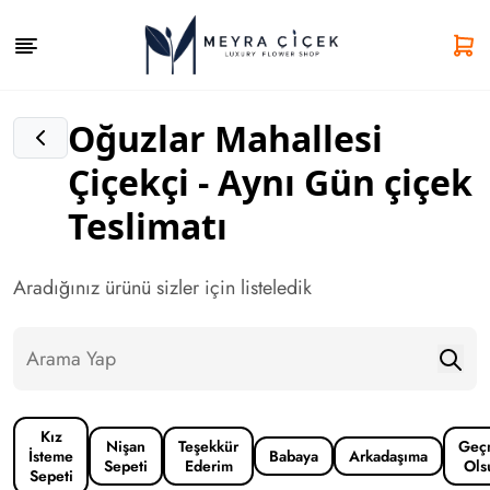
Oğuzlar Mahallesi
Çiçekçi - Aynı Gün çiçek
Teslimatı
Aradığınız ürünü sizler için listeledik
Kız
Nişan
Teşekkür
Geç
İsteme
Babaya
Arkadaşıma
Sepeti
Ederim
Ols
Sepeti