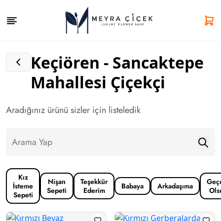
Keçiören - Sancaktepe
Mahallesi Çiçekçi
Aradığınız ürünü sizler için listeledik
Kız
Nişan
Teşekkür
Geç
İsteme
Babaya
Arkadaşıma
Sepeti
Ederim
Ols
Sepeti