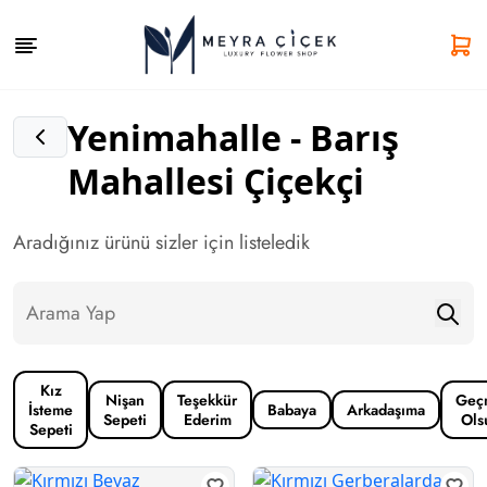
Yenimahalle - Barış
Mahallesi Çiçekçi
Aradığınız ürünü sizler için listeledik
Kız
Nişan
Teşekkür
Geç
İsteme
Babaya
Arkadaşıma
Sepeti
Ederim
Ols
Sepeti